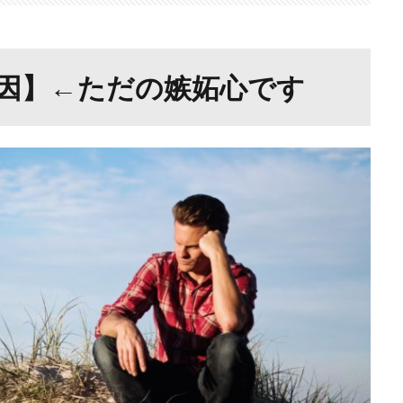
因】←ただの嫉妬心です