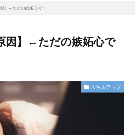
因】←ただの嫉妬心です
原因】←ただの嫉妬心で
スキルアップ