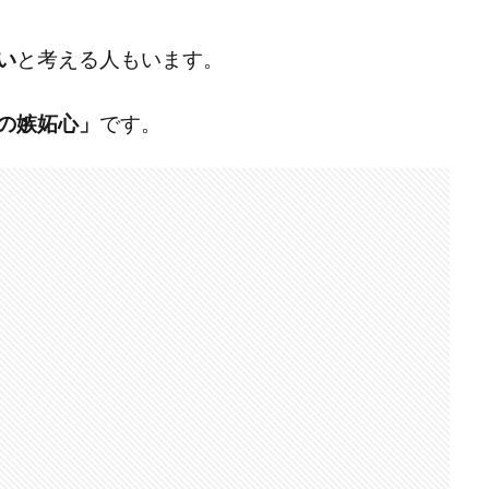
い
と考える人もいます。
の嫉妬心」
です。