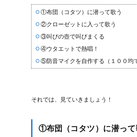
①布団（コタツ）に潜って歌う
②クローゼットに入って歌う
③叫びの壺で叫びまくる
④ウタエットで熱唱！
⑤防音マイクを自作する（１００均
それでは、見ていきましょう！
①布団（コタツ）に潜って